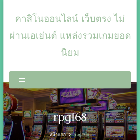
คาสิโนออนไลน์ เว็บตรง ไม่
ผ่านเอเย่นต์ แหล่งรวมเกมยอด
นิยม
rpg168
หน้าแรก
rpg168