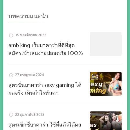
บทความแนะนำ
15 พฤศจิกายน 2022
amb king เว็บบาคาร่าที่ดีที่สุด
สมัครเข้าเล่นง่ายปลอดภัย 100%
27 กรกฎาคม 2024
สูตรปั่นบาคาร่า sexy gaming ได้
ผลจริง เห็นกำไรทันตา
22 กุมภาพันธ์ 2025
สูตรเซ็กซี่บาคาร่า ใช้ที่แล้วได้ผล