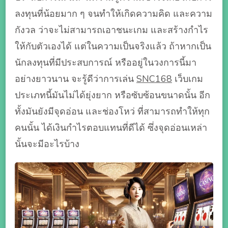
ลงทุนที่น้อยมาก ๆ จนทำให้เกิดความคิด และความ
กังวล ว่าจะไม่สามารถเอาชนะเกม และสร้างกำไร
ให้กับตัวเองได้ แต่ในความเป็นจริงแล้ว ถ้าหากเป็น
นักลงทุนที่มีประสบการณ์ หรืออยู่ในวงการนี้มา
อย่างยาวนาน จะรู้ดีว่าการเล่น
SNC168
เว็บเกม
ประเภทนี้มันไม่ได้ยุ่งยาก หรือซับซ้อนขนาดนั้น อีก
ทั้งมันยังมีจุดอ่อน และช่องโหว่ ที่สามารถทำให้ทุก
คนนั้น ได้เงินกำไรตอบแทนที่ดีได้ ซึ่งจุดอ่อนเหล่า
นั้นจะมีอะไรบ้าง