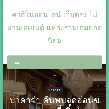
คาสิโนออนไลน์ เว็บตรง ไม่
ผ่านเอเย่นต์ แหล่งรวมเกมยอด
นิยม
บาคาร่า
บาคาร่า ค้นพบจุดอ่อนข