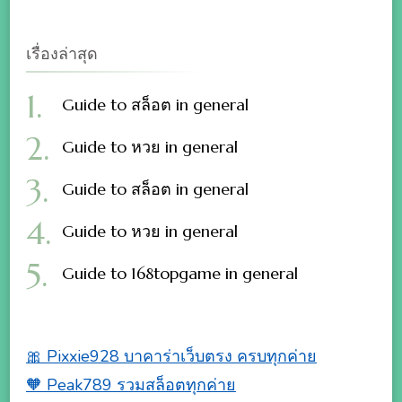
กับ:
เรื่องล่าสุด
Guide to สล็อต in general
Guide to หวย in general
Guide to สล็อต in general
Guide to หวย in general
Guide to 168topgame in general
🎀 Pixxie928 บาคาร่าเว็บตรง ครบทุกค่าย
🧡 Peak789 รวมสล็อตทุกค่าย