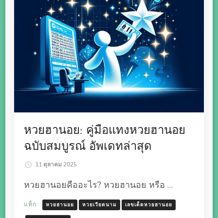
หวยฮานอย: คู่มือแทงหวยฮานอย
ฉบับสมบูรณ์ อัพเดทล่าสุด
11 ตุลาคม 2025
หวยฮานอยคืออะไร? หวยฮานอย หรือ …
แท็ก:
หวยฮานอย
หวยเวียดนาม
เลขเด็ดหวยฮานอย