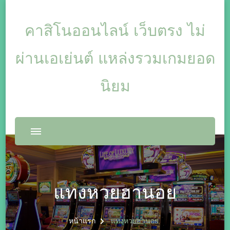
คาสิโนออนไลน์ เว็บตรง ไม่
ผ่านเอเย่นต์ แหล่งรวมเกมยอด
นิยม
แทงหวยฮานอย
หน้าแรก
แทงหวยฮานอย