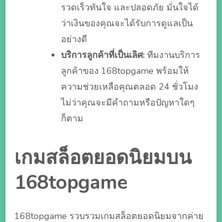
รวดเร็วทันใจ และปลอดภัย มั่นใจได้
ว่าเงินของคุณจะได้รับการดูแลเป็น
อย่างดี
บริการลูกค้าที่เป็นเลิศ:
ทีมงานบริการ
ลูกค้าของ 168topgame พร้อมให้
ความช่วยเหลือคุณตลอด 24 ชั่วโมง
ไม่ว่าคุณจะมีคำถามหรือปัญหาใดๆ
ก็ตาม
เกมสล็อตยอดนิยมบน
168topgame
168topgame รวบรวมเกมสล็อตยอดนิยมจากค่าย