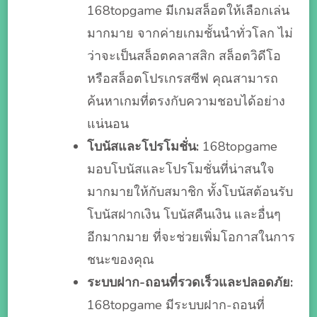
168topgame มีเกมสล็อตให้เลือกเล่น
มากมาย จากค่ายเกมชั้นนำทั่วโลก ไม่
ว่าจะเป็นสล็อตคลาสสิก สล็อตวิดีโอ
หรือสล็อตโปรเกรสซีฟ คุณสามารถ
ค้นหาเกมที่ตรงกับความชอบได้อย่าง
แน่นอน
โบนัสและโปรโมชั่น:
168topgame
มอบโบนัสและโปรโมชั่นที่น่าสนใจ
มากมายให้กับสมาชิก ทั้งโบนัสต้อนรับ
โบนัสฝากเงิน โบนัสคืนเงิน และอื่นๆ
อีกมากมาย ที่จะช่วยเพิ่มโอกาสในการ
ชนะของคุณ
ระบบฝาก-ถอนที่รวดเร็วและปลอดภัย:
168topgame มีระบบฝาก-ถอนที่