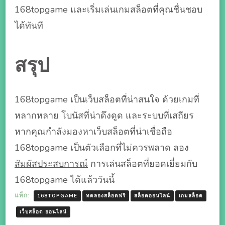
168topgame และเริ่มเล่นเกมสล็อตที่คุณชื่นชอบ
ได้ทันที
สรุป
168topgame เป็นเว็บสล็อตที่น่าสนใจ ด้วยเกมที่
หลากหลาย โบนัสที่น่าดึงดูด และระบบที่เสถียร
หากคุณกำลังมองหาเว็บสล็อตที่น่าเชื่อถือ
168topgame เป็นตัวเลือกที่ไม่ควรพลาด ลอง
สัมผัสประสบการณ์
การเล่นสล็อตที่ยอดเยี่ยมกับ
168topgame ได้แล้ววันนี้
แท็ก:
168TOPGAME
ทดลองสล็อตฟรี
สล็อตออนไลน์
เกมสล็อต
เว็บสล็อต ออนไลน์