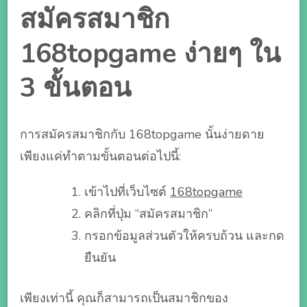
สมัครสมาชิก
168topgame ง่ายๆ ใน
3 ขั้นตอน
การสมัครสมาชิกกับ 168topgame นั้นง่ายดาย
เพียงแค่ทำตามขั้นตอนต่อไปนี้:
เข้าไปที่เว็บไซต์
168topgame
คลิกที่ปุ่ม “สมัครสมาชิก”
กรอกข้อมูลส่วนตัวให้ครบถ้วน และกด
ยืนยัน
เพียงเท่านี้ คุณก็สามารถเป็นสมาชิกของ