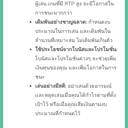
ผู้เล่น เกมที่มี RTP สูง จะมีโอกาสใน
การชนะมากกว่า
เดิมพันอย่างชาญฉลาด:
กำหนดงบ
ประมาณในการเล่น และเดิมพันใน
จำนวนที่เหมาะสม ไม่เดิมพันเกินตัว
ใช้ประโยชน์จากโบนัสและโปรโมชั่น:
โบนัสและโปรโมชั่นต่างๆ จะช่วยเพิ่ม
เงินทุนของคุณ และเพิ่มโอกาสในการ
ชนะ
เล่นอย่างมีสติ:
อย่าเล่นด้วยอารมณ์
และหยุดเล่นเมื่อคุณได้กำไรตามที่ตั้ง
เป้าไว้ หรือเมื่อคุณเสียเงินตามงบ
ประมาณที่กำหนดไว้