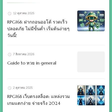
12 ตุลาคม 2025
RPG168: ฝากถอนออโต้ รวดเร็ว
ปลอดภัย ไม่มีขั้นต่ำ เริ่มต้นง่ายๆ
วันนี้!
7 สิงหาคม 2026
Guide to หวย in general
2 ตุลาคม 2025
RPG168 เว็บตรงสล็อต: แหล่งรวม
เกมแตกง่าย จ่ายจริง 2024