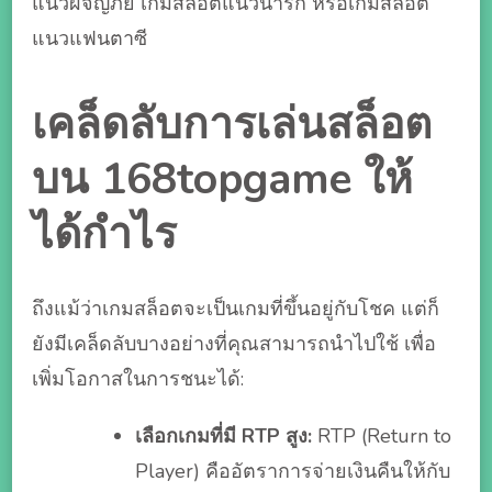
แนวผจญภัย เกมสล็อตแนวน่ารัก หรือเกมสล็อต
แนวแฟนตาซี
เคล็ดลับการเล่นสล็อต
บน 168topgame ให้
ได้กำไร
ถึงแม้ว่าเกมสล็อตจะเป็นเกมที่ขึ้นอยู่กับโชค แต่ก็
ยังมีเคล็ดลับบางอย่างที่คุณสามารถนำไปใช้ เพื่อ
เพิ่มโอกาสในการชนะได้:
เลือกเกมที่มี RTP สูง:
RTP (Return to
Player) คืออัตราการจ่ายเงินคืนให้กับ