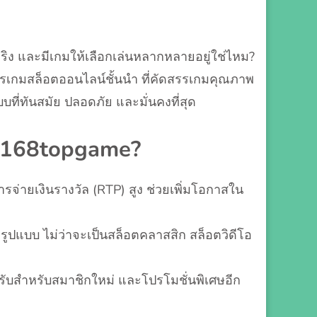
ายจริง และมีเกมให้เลือกเล่นหลากหลายอยู่ใช่ไหม?
ารเกมสล็อตออนไลน์ชั้นนำ ที่คัดสรรเกมคุณภาพ
บที่ทันสมัย ปลอดภัย และมั่นคงที่สุด
ับ 168topgame?
การจ่ายเงินรางวัล (RTP) สูง ช่วยเพิ่มโอกาสใน
ูปแบบ ไม่ว่าจะเป็นสล็อตคลาสสิก สล็อตวิดีโอ
นรับสำหรับสมาชิกใหม่ และโปรโมชั่นพิเศษอีก