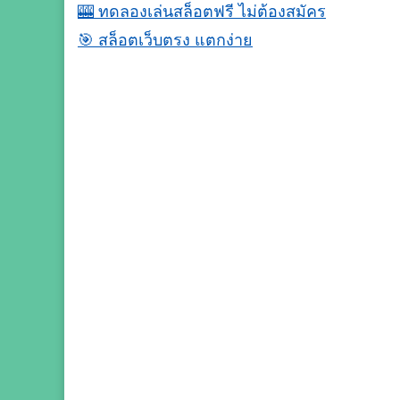
🎰 ทดลองเล่นสล็อตฟรี ไม่ต้องสมัคร
🎯 สล็อตเว็บตรง แตกง่าย