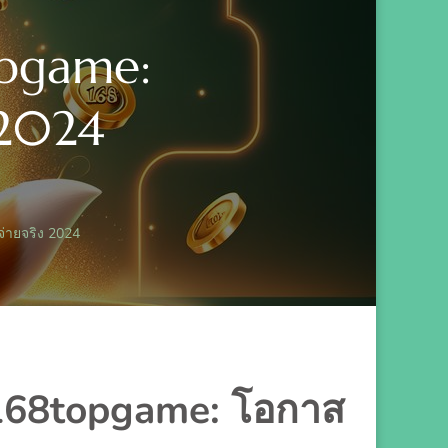
opgame:
 2024
จ่ายจริง 2024
 168topgame: โอกาส