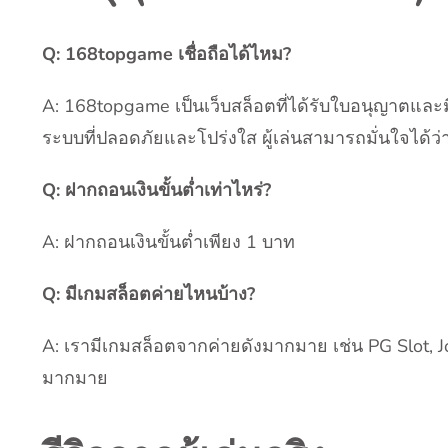
Q: 168topgame เชื่อถือได้ไหม?
A: 168topgame เป็นเว็บสล็อตที่ได้รับใบอนุญาตแล
ระบบที่ปลอดภัยและโปร่งใส ผู้เล่นสามารถมั่นใจได้ว่า
Q: ฝากถอนเงินขั้นต่ำเท่าไหร่?
A: ฝากถอนเงินขั้นต่ำเพียง 1 บาท
Q: มีเกมสล็อตค่ายไหนบ้าง?
A: เรามีเกมสล็อตจากค่ายดังมากมาย เช่น PG Slot, Jo
มากมาย