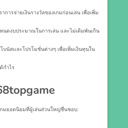
ราการจ่ายเงินรางวัลของเกมก่อนเล่น เพื่อเพิ่ม
ำหนดงบประมาณในการเล่น และไม่เดิมพันเกิน
บนัสและโปรโมชั่นต่างๆ เพื่อเพิ่มเงินทุนใน
ได้กำไร
168topgame
กมยอดนิยมที่ผู้เล่นส่วนใหญ่ชื่นชอบ: