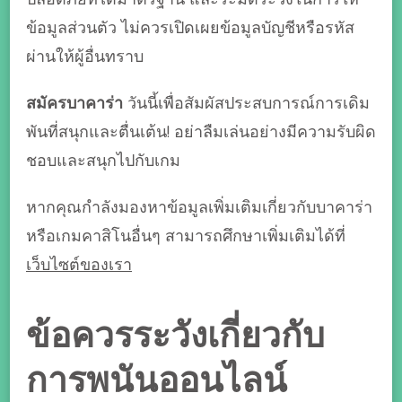
ข้อมูลส่วนตัว ไม่ควรเปิดเผยข้อมูลบัญชีหรือรหัส
ผ่านให้ผู้อื่นทราบ
สมัครบาคาร่า
วันนี้เพื่อสัมผัสประสบการณ์การเดิม
พันที่สนุกและตื่นเต้น! อย่าลืมเล่นอย่างมีความรับผิด
ชอบและสนุกไปกับเกม
หากคุณกำลังมองหาข้อมูลเพิ่มเติมเกี่ยวกับบาคาร่า
หรือเกมคาสิโนอื่นๆ สามารถศึกษาเพิ่มเติมได้ที่
เว็บไซต์ของเรา
ข้อควรระวังเกี่ยวกับ
การพนันออนไลน์