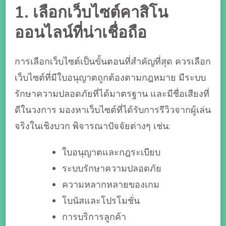
1. เลือกเว็บไซต์คาสิโน
ออนไลน์ที่น่าเชื่อถือ
การเลือกเว็บไซต์เป็นขั้นตอนที่สำคัญที่สุด ควรเลือก
เว็บไซต์ที่มีใบอนุญาตถูกต้องตามกฎหมาย มีระบบ
รักษาความปลอดภัยที่ได้มาตรฐาน และมีชื่อเสียงที่
ดีในวงการ มองหาเว็บไซต์ที่ได้รับการรีวิวจากผู้เล่น
จริงในเชิงบวก พิจารณาปัจจัยต่างๆ เช่น:
ใบอนุญาตและกฎระเบียบ
ระบบรักษาความปลอดภัย
ความหลากหลายของเกม
โบนัสและโปรโมชั่น
การบริการลูกค้า